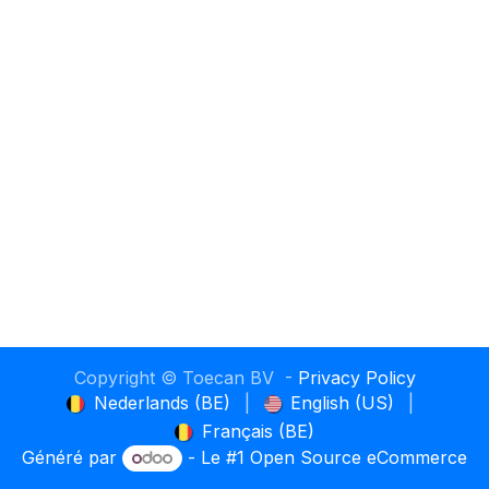
Copyright © Toecan BV -
Privacy Policy
Nederlands (BE)
|
English (US)
|
Français (BE)
Généré par
- Le #1
Open Source eCommerce